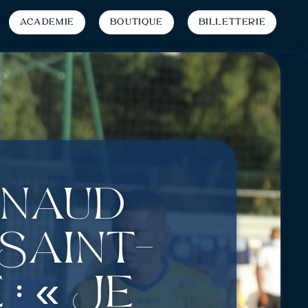
Académie
Boutique
Billetterie
rnaud
Saint-
: « Je