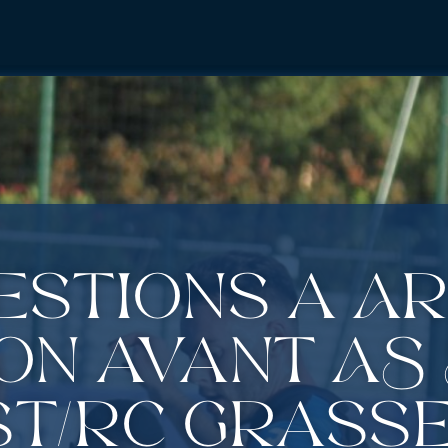
estions à A
on avant AS 
t/RC Grasse 