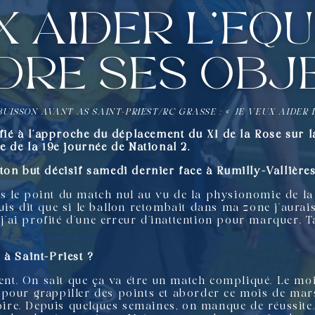
 aider l’équ
dre ses obje
UISSON AVANT AS SAINT-PRIEST/RC GRASSE : « JE VEUX AIDER L
nfié à l’approche du déplacement du XI de la Rose sur la
e de la 19e journée de National 2.
ton but décisif samedi dernier face à Rumilly-Vallière
 le point du match nul au vu de la physionomie de la r
is dit que si le ballon retombait dans ma zone j’aurai
t j’ai profité d’une erreur d’inattention pour marquer.
 à Saint-Priest ?
ment. On sait que ça va être un match compliqué. Le mo
pour grappiller des points et aborder ce mois de mars
toire. Depuis quelques semaines, on manque de réussite.