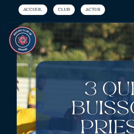
Accueil
Club
Actus
3 qu
Buiss
Pries