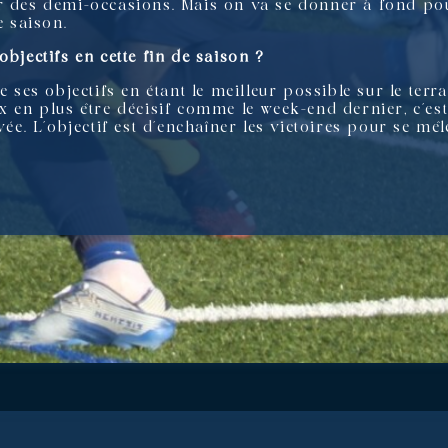
r des demi-occasions. Mais on va se donner à fond pou
e saison.
objectifs en cette fin de saison ?
e ses objectifs en étant le meilleur possible sur le terr
x en plus être décisif comme le week-end dernier, c’es
evée. L’objectif est d’enchaîner les victoires pour se m