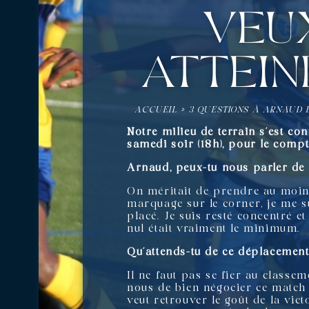
veux
attein
ACCUEIL
»
3 QUESTIONS À ARNAUD B
Notre milieu de terrain s’est co
samedi soir (18h), pour le compt
Arnaud, peux-tu nous parler de 
On méritait de prendre au moins
marquage sur le corner, je me su
placé. Je suis resté concentré e
nul était vraiment le minimum.
Qu’attends-tu de ce déplacement
Il ne faut pas se fier au classe
nous de bien négocier ce match 
veut retrouver le goût de la vic