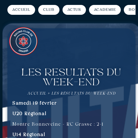
Accueil
Club
Actus
Académie
Bou
Les résultats du
week-end
ACCUEIL
»
LES RÉSULTATS DU WEEK-END
Samedi 19 février
U20 Régional
Montre Bonneveine – RC Grasse : 2-1
U14 Régional