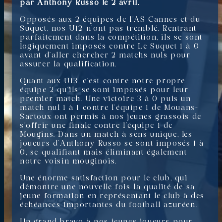
par Anthony Russo le 2 avril.
Opposés aux 2 équipes de l’AS Cannes et du
Suquet, nos U12 n’ont pas tremblé. Rentrant
parfaitement dans la compétition, ils se sont
logiquement imposés contre Le Suquet 1 à 0
avant d’aller chercher 2 matchs nuls pour
assurer la qualification.
Quant aux U13, c’est contre notre propre
équipe 2 qu’ils se sont imposés pour leur
premier match. Une victoire 3 à 0 puis un
match nul 1 à 1 contre l’équipe 1 de Mouans-
Sartoux ont permis à nos jeunes grassois de
s’offrir une finale contre l’équipe 1 de
Mougins. Dans un match à sens unique, les
joueurs d’Anthony Russo se sont imposés 1 à
0, se qualifiant mais éliminant également
notre voisin mouginois.
Une énorme satisfaction pour le club, qui
démontre une nouvelle fois la qualité de sa
jeune formation en représentant le club à des
échéances importantes du football azuréen.
Un grand bravo à nos jeunes joueurs pour