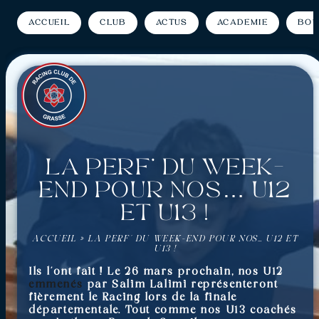
Accueil
Club
Actus
Académie
Bou
La perf’ du week-
end pour nos… U12
et U13 !
ACCUEIL
»
LA PERF’ DU WEEK-END POUR NOS… U12 ET
U13 !
Ils l’ont fait ! Le 26 mars prochain, nos U12
emmenés
par Salim Lalimi représenteront
fièrement le Racing lors de la finale
départementale. Tout comme nos U13 coachés