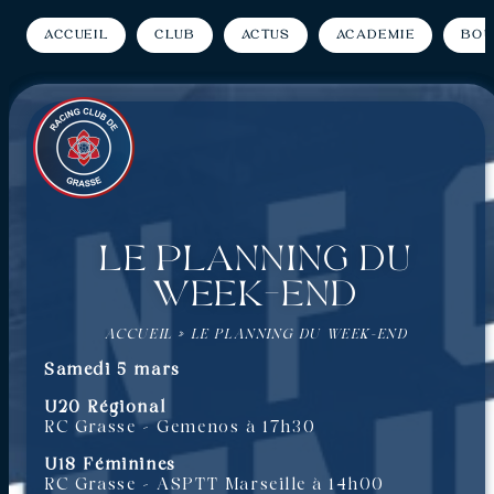
Accueil
Club
Actus
Académie
Bou
Le planning du
week-end
ACCUEIL
»
LE PLANNING DU WEEK-END
Samedi 5 mars
U20 Régional
RC Grasse – Gemenos à 17h30
U18 Féminines
RC Grasse – ASPTT Marseille à 14h00