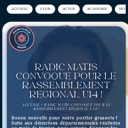
Accueil
Club
Actus
Académie
Bou
Radic Matis
convoqué pour le
rassemblement
régional U14 !
ACCUEIL
»
RADIC MATIS CONVOQUÉ POUR LE
RASSEMBLEMENT RÉGIONAL U14 !
Bonne nouvelle pour notre portier grassois !
Suite aux détections départementales réalisées