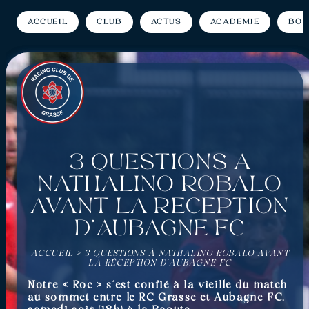
Accueil
Club
Actus
Académie
Bou
3 questions à
Nathalino Robalo
avant la réception
d’Aubagne FC
ACCUEIL
»
3 QUESTIONS À NATHALINO ROBALO AVANT
LA RÉCEPTION D’AUBAGNE FC
Notre « Roc » s’est confié à la vieille du match
au sommet entre le RC Grasse et Aubagne FC,