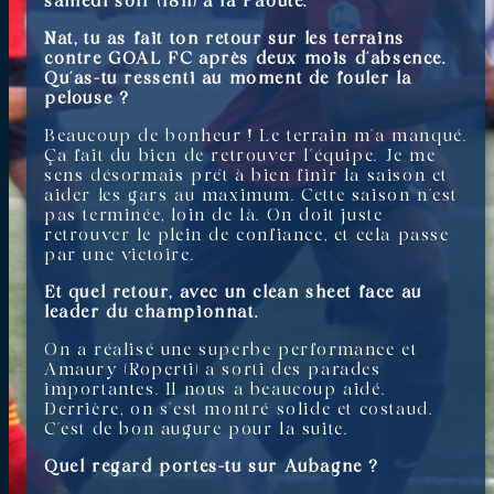
samedi soir (18h) à la Paoute.
Nat, tu as fait ton retour sur les terrains
contre GOAL FC après deux mois d’absence.
Qu’as-tu ressenti au moment de fouler la
pelouse ?
Beaucoup de bonheur ! Le terrain m’a manqué.
Ça fait du bien de retrouver l’équipe. Je me
sens désormais prêt à bien finir la saison et
aider les gars au maximum. Cette saison n’est
pas terminée, loin de là. On doit juste
retrouver le plein de confiance, et cela passe
par une victoire.
Et quel retour, avec un clean sheet face au
leader du championnat.
On a réalisé une superbe performance et
Amaury (Roperti) a sorti des parades
importantes. Il nous a beaucoup aidé.
Derrière, on s’est montré solide et costaud.
C’est de bon augure pour la suite.
Quel regard portes-tu sur Aubagne ?