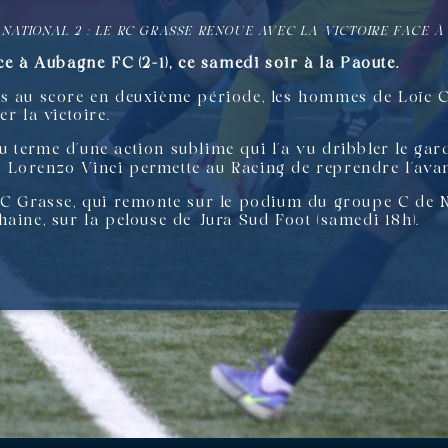
»
NATIONAL 2 : LE RC GRASSE RENOUE AVEC LA VICTOIRE FACE 
ce à Aubagne FC (2-1), ce samedi soir à la Paoute.
és au score en deuxième période, les hommes de Loïc C
r la victoire.
 terme d’une action sublime qui l’a vu dribbler le gar
que Lorenzo Vinci permette au Racing de reprendre l’ava
RC Grasse, qui remonte sur le podium du groupe C de 
aine, sur la pelouse de Jura Sud Foot (samedi 18h).