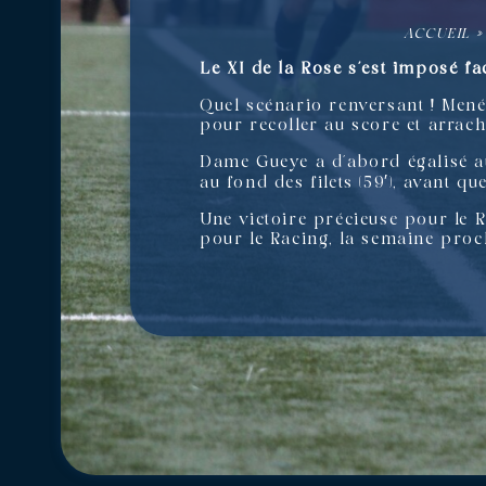
ACCUEIL
Le XI de la Rose s’est imposé fa
Quel scénario renversant ! Men
pour recoller au score et arrache
Dame Gueye a d’abord égalisé au
au fond des filets (59′), avant 
Une victoire précieuse pour le 
pour le Racing, la semaine proch