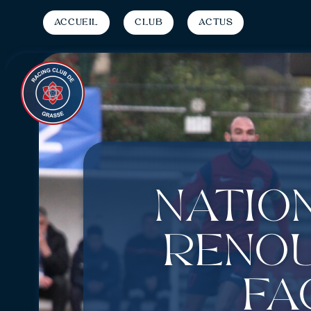
Accueil
Club
Actus
Nation
renou
fa