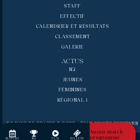
STAFF
EFFECTIF
CALENDRIER ET RÉSULTATS
CLASSEMENT
GALERIE
Actus
N2
JEUNES
FÉMININES
RÉGIONAL 1
RC Pays de Grasse © 2026 - Tous droits réservés
Mentions légales
Aucun match
programmé
MATCHS
N2
PLAY
BILLETS