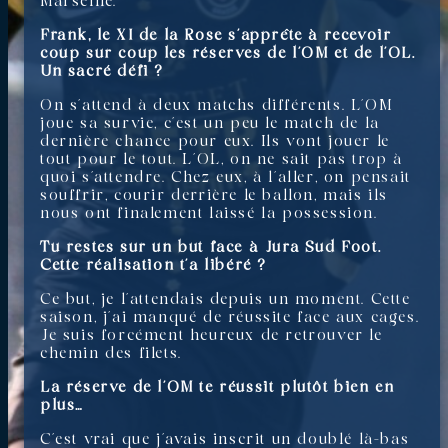
Marseille.
Frank, le XI de la Rose s’apprête à recevoir
coup sur coup les réserves de l’OM et de l’OL.
Un sacré défi ?
On s’attend à deux matchs différents. L’OM
joue sa survie, c’est un peu le match de la
dernière chance pour eux. Ils vont jouer le
tout pour le tout. L’OL, on ne sait pas trop à
quoi s’attendre. Chez eux, à l’aller, on pensait
souffrir, courir derrière le ballon, mais ils
nous ont finalement laissé la possession.
Tu restes sur un but face à Jura Sud Foot.
Cette réalisation t’a libéré ?
Ce but, je l’attendais depuis un moment. Cette
saison, j’ai manqué de réussite face aux cages.
Je suis forcément heureux de retrouver le
chemin des filets.
La réserve de l’OM te réussit plutôt bien en
plus…
C’est vrai que j’avais inscrit un doublé là-bas