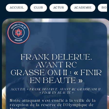
Accueil
Club
Actus
Académie
Bou
Frank Delerue,
avant RC
Grasse/OM II : « Finir
en beauté »
ACCUEIL
»
FRANK DELERUE, AVANT RC GRASSE/OM II :
« FINIR EN BEAUTÉ »
Notre attaquant s’est confié à la veille de la
réception de la réserve de l’Olympique de