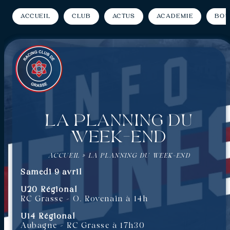
Accueil
Club
Actus
Académie
Bou
La planning du
week-end
ACCUEIL
»
LA PLANNING DU WEEK-END
Samedi 9 avril
U20 Régional
RC Grasse – O. Rovenain à 14h
U14 Régional
Aubagne – RC Grasse à 17h30