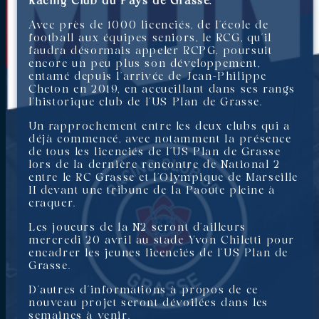
Racing Club du Pays de Grasse.
Avec près de 1000 licenciés, de l’école de
football aux équipes seniors, le RCG, qu’il
faudra désormais appeler RCPG, poursuit
encore un peu plus son développement,
entamé depuis l’arrivée de Jean-Philippe
Cheton en 2019, en accueillant dans ses rangs
l’historique club de l’US Plan de Grasse.
Un rapprochement entre les deux clubs qui a
déjà commencé, avec notamment la présence
de tous les licenciés de l’US Plan de Grasse
lors de la dernière rencontre de National 2
entre le RC Grasse et l’Olympique de Marseille
II devant une tribune de la Paoute pleine à
craquer.
Les joueurs de la N2 seront d’ailleurs
mercredi 20 avril au stade Yvon Chiletti pour
encadrer les jeunes licenciés de l’US Plan de
Grasse.
D’autres d’informations à propos de ce
nouveau projet seront dévoilées dans les
semaines à venir.