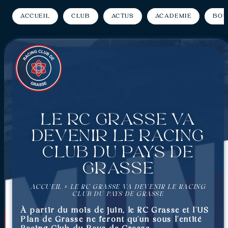
Accueil
Club
Actus
Académie
Bou
Le RC Grasse va
devenir le Racing
Club du Pays de
Grasse
ACCUEIL
»
LE RC GRASSE VA DEVENIR LE RACING
CLUB DU PAYS DE GRASSE
À partir du mois de juin, le RC Grasse et l’US
Plan de Grasse ne feront qu’un sous l’entité