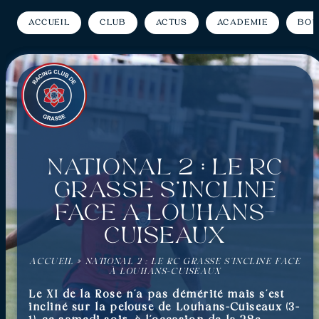
Accueil
Club
Actus
Académie
Bou
National 2 : Le RC
Grasse s’incline
face à Louhans-
Cuiseaux
ACCUEIL
»
NATIONAL 2 : LE RC GRASSE S’INCLINE FACE
À LOUHANS-CUISEAUX
Le XI de la Rose n’a pas démérité mais s’est
incliné sur la pelouse de Louhans-Cuiseaux (3-