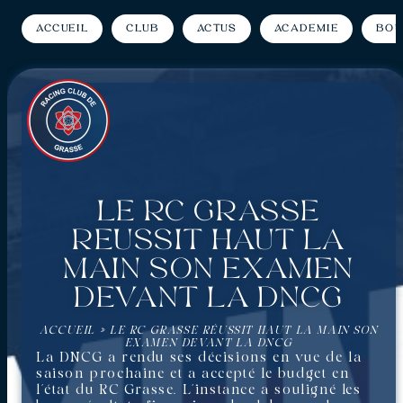
Accueil
Club
Actus
Académie
Bou
Le RC Grasse
réussit haut la
main son examen
devant la DNCG
ACCUEIL
»
LE RC GRASSE RÉUSSIT HAUT LA MAIN SON
EXAMEN DEVANT LA DNCG
La DNCG a rendu ses décisions en vue de la
saison prochaine et a accepté le budget en
l’état du RC Grasse. L’instance a souligné les