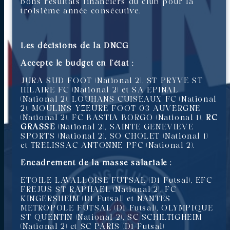
bons résultats financiers du club pour la
troisième année consécutive.
Les décisions de la DNCG
Accepte le budget en l’état :
JURA SUD FOOT (National 2), ST PRYVE ST
HILAIRE FC (National 2) et SA EPINAL
(National 2), LOUHANS CUISEAUX FC (National
2), MOULINS YZEURE FOOT 03 AUVERGNE
(National 2), FC BASTIA BORGO (National 1),
RC
GRASSE
(National 2), SAINTE GENEVIEVE
SPORTS (National 2), SO CHOLET (National 1)
et TRELISSAC ANTONNE PFC (National 2).
Encadrement de la masse salariale :
ETOILE LAVALLOISE FUTSAL (D1 Futsal), EFC
FREJUS ST RAPHAEL (National 2), FC
KINGERSHEIM (D1 Futsal) et NANTES
METROPOLE FUTSAL (D1 Futsal), OLYMPIQUE
ST QUENTIN (National 2), SC SCHILTIGHEIM
(National 2) et SC PARIS (D1 Futsal)