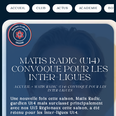
Accueil
Club
Actus
Académie
Bou
Matis Radic (U14)
convoqué pour les
Inter-ligues
ACCUEIL
»
MATIS RADIC (U14) CONVOQUÉ POUR LES
INTER-LIGUES
Une nouvelle fois cette saison, Matis Radic,
gardien U14 mais surclassé principalement
avec nos U15 Régionaux cette saison, a été
retenu pour les Inter-ligues U14.