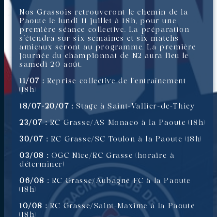
Nos Grassois retrouveront le chemin de la
Paoute le lundi 11 juillet à 18h, pour une
première séance collective. La préparation
s’étendra sur six semaines et six matchs
amicaux seront au programme. La première
journée du championnat de N2 aura lieu le
samedi 20 août.
11/07 :
Reprise collective de l’entraînement
(18h)
18/07-20/07 :
Stage à Saint-Vallier-de-Thiey
23/07 :
RC Grasse/AS Monaco à la Paoute (18h)
30/07 :
RC Grasse/SC Toulon à la Paoute (18h)
03/08 :
OGC Nice/RC Grasse (horaire à
déterminer)
06/08 :
RC Grasse/Aubagne FC à la Paoute
(18h)
10/08 :
RC Grasse/Saint-Maxime à la Paoute
(18h)