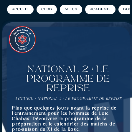
Accueil
Club
Actus
Académie
Bou
National 2 : Le
programme de
reprise
ACCUEIL
»
NATIONAL 2 : LE PROGRAMME DE REPRISE
Plus que quelques jours avant la reprise de
l’entraînement pour les hommes de Loïc
Chabas. Découvrez le programme de la
préparation et le calendrier des matchs de
pré-saison du XI de la Rose.