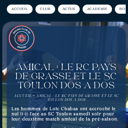
Accueil
Club
Actus
Académie
Bou
Amical : Le RC Pays
de Grasse et le SC
Toulon dos à dos
ACCUEIL
»
AMICAL : LE RC PAYS DE GRASSE ET LE SC
TOULON DOS À DOS
Les hommes de Loïc Chabas ont accroché le
nul (1-1) face au SC Toulon samedi soir pour
leur deuxième match amical de la pré-saison.