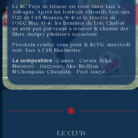
Le RC Pays de Grasse est resté muet face à
Aubagne. Après les festivals offensifs face aux
U23 de l’AS Monaco (8-4) et la réserve de
l’OGC Nice (0-4), les hommes de Loïc Chabas
ne sont pas parvenus à trouver le chemin des
filets, malgré plusieurs occasions.
Prochain rendez-vous pour le RCPG, mercredi
soir, face à l’AS Maximoise.
La composition :
Camus – Corain, Seka,
Muratori – Gazzaoui, Ako, Medjian,
M’Changama, Chatelain – Puel, Gueye
Le Club