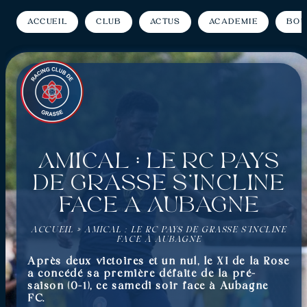
Accueil
Club
Actus
Académie
Bou
Amical : Le RC Pays
de Grasse s’incline
face à Aubagne
ACCUEIL
»
AMICAL : LE RC PAYS DE GRASSE S’INCLINE
FACE À AUBAGNE
Après deux victoires et un nul, le XI de la Rose
a concédé sa première défaite de la pré-
saison (0-1), ce samedi soir face à Aubagne
FC.