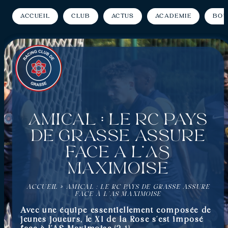
Accueil
Club
Actus
Académie
Bou
Amical : Le RC Pays
de Grasse assure
face à l’AS
Maximoise
ACCUEIL
»
AMICAL : LE RC PAYS DE GRASSE ASSURE
FACE À L’AS MAXIMOISE
Avec une équipe essentiellement composée de
jeunes joueurs, le XI de la Rose s’est imposé