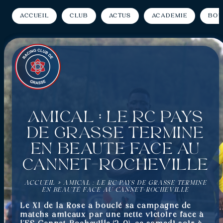
Accueil
Club
Actus
Académie
Bou
Amical : Le RC Pays
de Grasse termine
en beauté face au
Cannet-Rocheville
ACCUEIL
»
AMICAL : LE RC PAYS DE GRASSE TERMINE
EN BEAUTÉ FACE AU CANNET-ROCHEVILLE
Le XI de la Rose a bouclé sa campagne de
matchs amicaux par une nette victoire face à