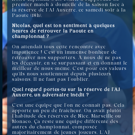
premier match à domicile de la saison face à
la réserve de l’AJ Auxerre, ce samedi soir à la
Paoute (18h).
Nicolas, quel est ton sentiment à quelques
heures de retrouver la Paoute en
championnat ?
On attendait tous cette rencontre avec
impatience ! C’est un immense bonheur de
retrouver nos supporters. À nous de ne pas
les décevoir, en se surpassant et en donnant le
meilleur de nous-même. C’est pour ces valeurs
qu’ils nous soutiennent depuis plusieurs
saisons. Il ne faut pas l’oublier.
Quel regard portes-tu sur la réserve de l’AJ
Auxerre, un adversaire inédit ?
C’est une équipe que l’on ne connaît pas. Cela
apporte un peu de fraîcheur. On avait plutôt
l’habitude des réserves de Nice, Marseille ou
Monaco. Ça reste une équipe différente des
autres du championnat, composée
majoritairement de jeunes joueurs. L’AJ