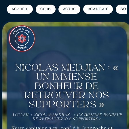
Accueil
Club
Actus
Académie
Bou
Nicolas Medjian : «
Un immense
bonheur de
retrouver nos
supporters »
ACCUEIL
»
NICOLAS MEDJIAN : « UN IMMENSE BONHEUR
DE RETROUVER NOS SUPPORTERS »
Notre capitaine s’est confié à l’approche du