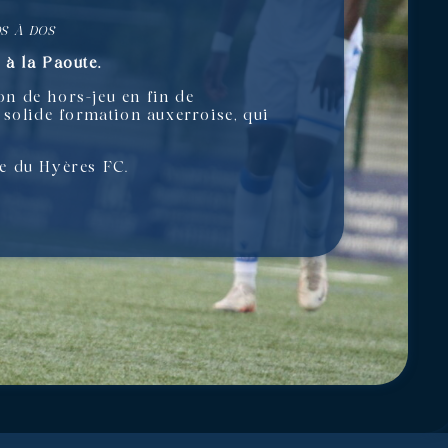
OS À DOS
r à la Paoute.
n de hors-jeu en fin de
 solide formation auxerroise, qui
se du Hyères FC.