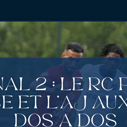
al 2 : Le RC 
 et l’AJ Aux
dos à dos