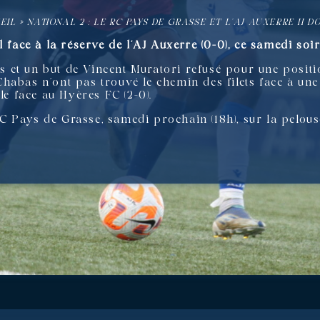
EIL
»
NATIONAL 2 : LE RC PAYS DE GRASSE ET L’AJ AUXERRE II D
l face à la réserve de l’AJ Auxerre (0-0), ce samedi soi
et un but de Vincent Muratori refusé pour une positio
habas n’ont pas trouvé le chemin des filets face à une
le face au Hyères FC (2-0).
 Pays de Grasse, samedi prochain (18h), sur la pelou