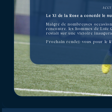
ACCU
Le XI de la Rose a concédé le nu
Malgré de nombreuses occasions 
rencontre, les hommes de Loïc C
restait sur une victoire inaugura
Prochain rendez-vous pour le RC