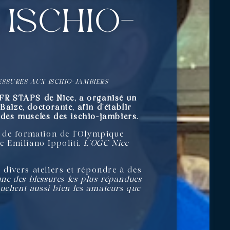
ischio-
ESSURES AUX ISCHIO-JAMBIERS
’UFR STAPS de Nice, a organisé un
aize, doctorante, afin d’établir
s des muscles des ischio-jambiers.
s de formation de l’Olympique
ie Emiliano Ippoliti.
L’OGC Nice
divers ateliers et répondre à des
une des blessures les plus répandues
ouchent aussi bien les amateurs que