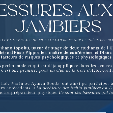
essures aux 
jambiers
ITI ET L’UFR STAPS DE NICE COLLABORENT SUR LA THÈSE DES BL
liano Ippoliti, tuteur de stage de deux étudiants de l
thèse d’Enzo Pipponier, maître de conférence, et Diane B
ts facteurs de risques psychologiques et physiologique
érimentale et qui est déjà appliquée dans les centre
 C’est une première pour un club de la Côte d’Azur
, conf
Loïc Marin ou Aymen Souda, ont ainsi pu participer à 
urs antécédents.
« La déchirure des ischio-jambiers est l’
 notre préparateur physique.
Ce sont des blessures qui t