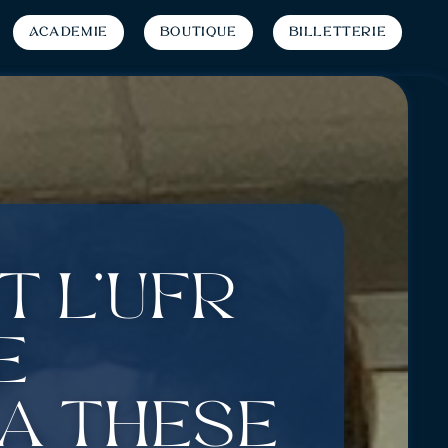
Académie
Boutique
Billetterie
t l’UFR
e
a thèse