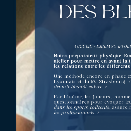
des bl
ACCUEIL
»
EMILIANO IPPOL
Notre préparateur physique, Emi
atelier pour mettre en avant la 
les relations entre les différen
Une méthode encore en phase exp
Lyonnais et du RC Strasbourg.
«
devrait bientôt suivre. »
Par binôme, les joueurs, comme 
questionnaires pour évoquer le
dans les sports collectifs
, assure
les professionnels. »