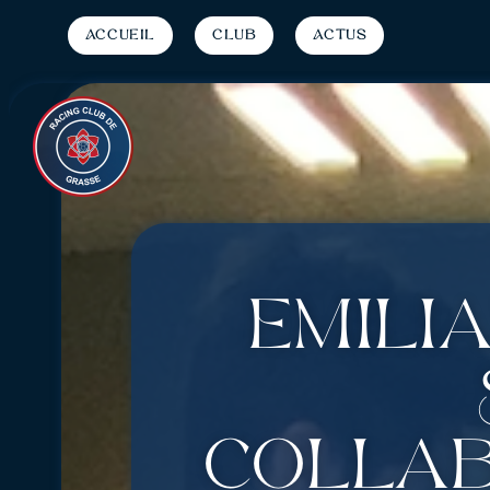
Accueil
Club
Actus
Emilia
collab