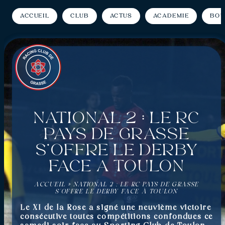
Accueil
Club
Actus
Académie
Bou
National 2 : Le RC
Pays de Grasse
s’offre le derby
face à Toulon
ACCUEIL
»
NATIONAL 2 : LE RC PAYS DE GRASSE
S’OFFRE LE DERBY FACE À TOULON
Le XI de la Rose a signé une neuvième victoire
consécutive toutes compétitions confondues ce