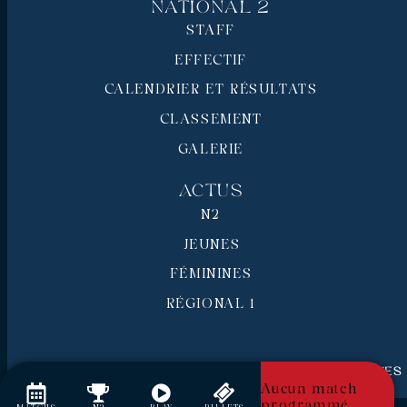
National 2
STAFF
EFFECTIF
CALENDRIER ET RÉSULTATS
CLASSEMENT
GALERIE
Actus
N2
JEUNES
FÉMININES
RÉGIONAL 1
RC Pays de Grasse © 2026 - Tous droits réservés
Mentions légales
Aucun match
programmé