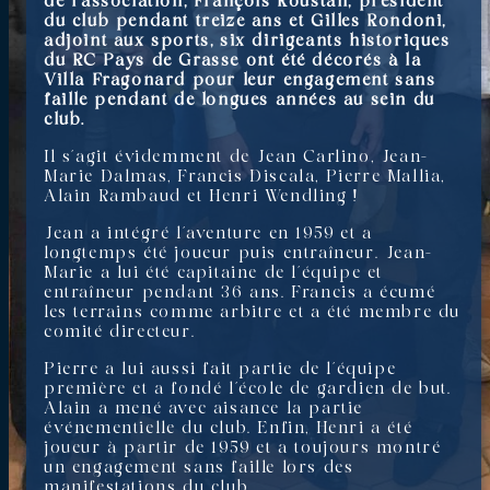
de l’association, François Roustan, président
du club pendant treize ans et Gilles Rondoni,
adjoint aux sports, six dirigeants historiques
du RC Pays de Grasse ont été décorés à la
Villa Fragonard pour leur engagement sans
faille pendant de longues années au sein du
club.
Il s’agit évidemment de Jean Carlino, Jean-
Marie Dalmas, Francis Discala, Pierre Mallia,
Alain Rambaud et Henri Wendling !
Jean a intégré l’aventure en 1959 et a
longtemps été joueur puis entraîneur. Jean-
Marie a lui été capitaine de l’équipe et
entraîneur pendant 36 ans. Francis a écumé
les terrains comme arbitre et a été membre du
comité directeur.
Pierre a lui aussi fait partie de l’équipe
première et a fondé l’école de gardien de but.
Alain a mené avec aisance la partie
événementielle du club. Enfin, Henri a été
joueur à partir de 1959 et a toujours montré
un engagement sans faille lors des
manifestations du club.