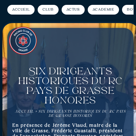
Accueil
Club
Actus
Académie
Bou
Six dirigeants
historiques du RC
Pays de Grasse
honorés
ACCUEIL
»
SIX DIRIGEANTS HISTORIQUES DU RC PAYS
DE GRASSE HONORÉS
En présence de Jérôme Viaud, maire de la
ville de Grasse, Frédéric Guastalli, président