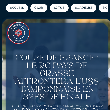
Accueil
Club
Actus
Académie
Bou
Coupe de France :
Le RC Pays de
Grasse
affrontera l’USS
Tamponnaise en
32es de finale
ACCUEIL
»
COUPE DE FRANCE : LE RC PAYS DE GRASSE
AFFRONTERA L’USS TAMPONNAISE EN 32ES DE FINALE