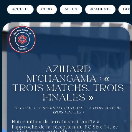
Accueil
Club
Actus
Académie
Bou
Azihard
M’Changama : «
Trois matchs, trois
finales »
ACCUEIL
»
AZIHARD M’CHANGAMA : « TROIS MATCHS,
TROIS FINALES »
Notre milieu de terrain s’est confié à
l’approche de la réception du FC Sète 34, ce