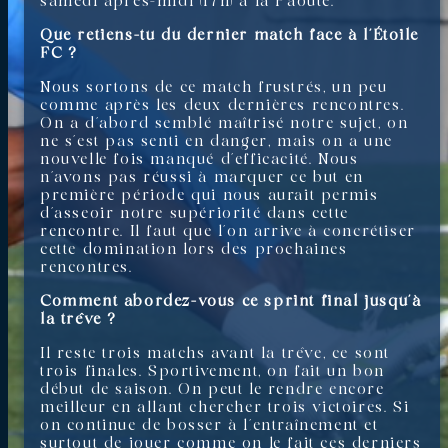
samedi après-midi (17h) à la Paoute.
Que retiens-tu du dernier match face à l’Étoile
FC ?
Nous sortons de ce match frustrés, un peu
comme après les deux dernières rencontres.
On a d’abord semblé maîtrisé notre sujet, on
ne s’est pas senti en danger, mais on a une
nouvelle fois manqué d’efficacité. Nous
n’avons pas réussi à marquer ce but en
première période qui nous aurait permis
d’asseoir notre supériorité dans cette
rencontre. Il faut que l’on arrive à concrétiser
cette domination lors des prochaines
rencontres.
Comment abordez-vous ce sprint final jusqu’à
la trêve ?
Il reste trois matchs avant la trêve, ce sont
trois finales. Sportivement, on fait un bon
début de saison. On peut le rendre encore
meilleur en allant chercher trois victoires. Si
on continue de bosser à l’entraînement et
surtout de jouer comme on le fait ces derniers