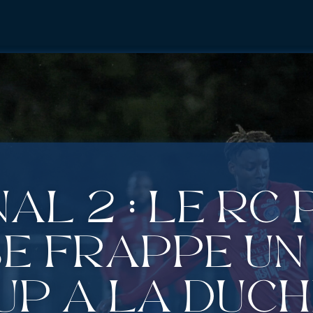
al 2 : Le RC 
e frappe un
up à La Duc