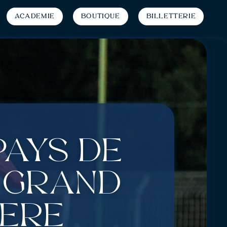
Académie
Boutique
Billetterie
Pays de
 grand
hère