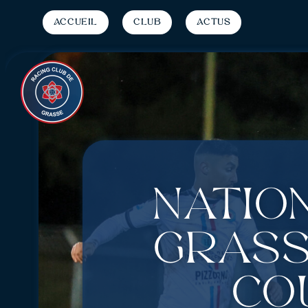
Accueil
Club
Actus
Nation
Grass
co