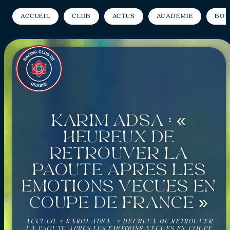
Accueil
Club
Actus
Académie
Bou
Karim Adsa : «
Heureux de
retrouver la
Paoute après les
émotions vécues en
Coupe de France »
ACCUEIL
»
KARIM ADSA : « HEUREUX DE RETROUVER
LA PAOUTE APRÈS LES ÉMOTIONS VÉCUES EN COUPE