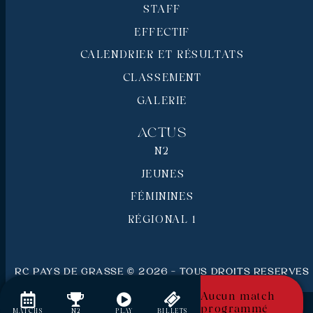
STAFF
EFFECTIF
CALENDRIER ET RÉSULTATS
CLASSEMENT
GALERIE
Actus
N2
JEUNES
FÉMININES
RÉGIONAL 1
RC Pays de Grasse © 2026 - Tous droits réservés
Mentions légales
Aucun match
programmé
MATCHS
N2
PLAY
BILLETS