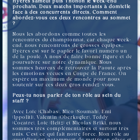
Hyères samedi puis Thonon le week-end
prochain. Deux matchs importants à domicile
face à des concurrents directs. Comment
abordez-vous ces deux rencontres au sommet
?
Nous les abordons comme toutes les
rencontres du championnat, car chaque week-
end, nous rencontrons de grosses équipes…
Hyères est sur le papier le favori numéro un
de la poule. À nous de faire bonne figure et de
poursuivre sur notre dynamique. Nous
sommes heureux de retrouver la Paoute après
les émotions vécues en Coupe de France. On
espère un maximum de monde pour nous
soutenir sur ces deux gros rendez-vous.
Peux-tu nous parler de ton rôle au sein du
staff ?
Avec Loïc (Chabas), Nico (Soumah), Emi
(Ippoliti), Valentin (Oberkugler), Teddy
(Cocatre), Loïc (Heitz) et Nicolas Briki, nous
sommes très complémentaires et surtout très
unis. C’est ce qui fait notre force. Mon rôle au
quotidien est notamment de mettre en place et