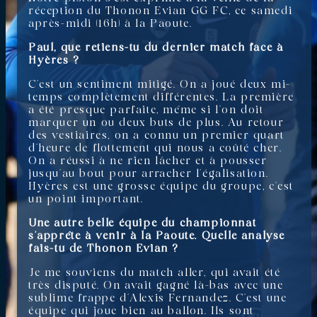
réception du Thonon Evian GG FC, ce samedi
après-midi (16h) à la Paoute.
Paul, que retiens-tu du dernier match face à
Hyères ?
C’est un sentiment mitigé. On a joué deux mi-
temps complètement différentes. La première
a été presque parfaite, même si l’on doit
marquer un ou deux buts de plus. Au retour
des vestiaires, on a connu un premier quart
d’heure de flottement qui nous a coûté cher.
On a réussi à ne rien lâcher et à pousser
jusqu’au bout pour arracher l’égalisation.
Hyères est une grosse équipe du groupe, c’est
un point important.
Une autre belle équipe du championnat
s’apprête à venir à la Paoute. Quelle analyse
fais-tu de Thonon Evian ?
Je me souviens du match aller, qui avait été
très disputé. On avait gagné là-bas avec une
sublime frappe d’Alexis Fernandez. C’est une
équipe qui joue bien au ballon. Ils sont