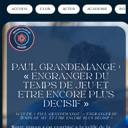
Accueil
Club
Actus
Académie
Bou
Paul Grandemange :
« Engranger du
temps de jeu et
être encore plus
décisif »
ACCUEIL
»
PAUL GRANDEMANGE : « ENGRANGER DU
TEMPS DE JEU ET ÊTRE ENCORE PLUS DÉCISIF »
Notre piston s’est exprimé à la veille de la