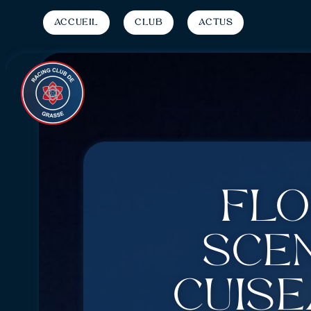
Accueil
Club
Actus
Flo
scé
Cuis