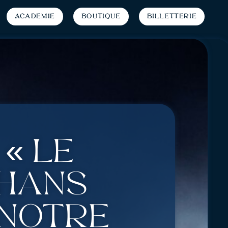
Académie
Boutique
Billetterie
 « Le
uhans
 notre