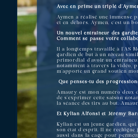
Avec en prime un triplé d’Ay
Aymen a réalisé une immense pre
et en dehors. Aymen, c’est un bo
Un nouvel entraîneur des gardie
Comment se passe votre collab
Il a longtemps travaillé à l’AS 
gardien de but à un niveau simil
primordial d’avoir un entraîneu
notamment à travers la vidéo, po
m’apporte un grand soutien mor
Que penses-tu des progression
Amaury est mon numéro deux dep
de s’exprimer cette saison not
la séance des tirs au but. Amaur
Et Kylian Alfonsi et Jérémy Ba
Kylian est un jeune gardien, qui
son état d’esprit. Il ne rechigne
aussi dans la cage pour permett