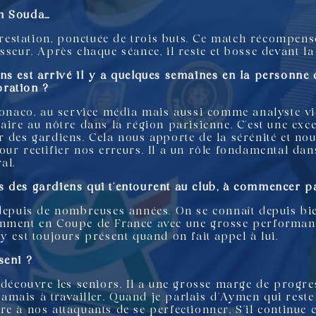
men Souda…
station, ponctuée de trois buts. Ce match récompense 
sseur. Après chaque séance, il reste et bosse devant la
ns est arrivé il y a quelques semaines en la personne 
oration ?
Monaco, au service média mais aussi comme analyste vidé
aire au nôtre dans la région parisienne. C’est une excel
r des gardiens. Cela nous apporte de la sérénité et no
ur rectifier nos erreurs. Il a un rôle fondamental dans 
al.
s des gardiens qui t’entourent au club, à commencer 
uis de nombreuses années. On se connaît depuis bient
amment en Coupe de France avec une grosse performan
y est toujours présent quand on fait appel à lui.
rseni ?
 découvre les seniors. Il a une grosse marge de progres
 jamais à travailler. Quand je parlais d’Aymen qui reste
re à nos attaquants de se perfectionner. S’il continue