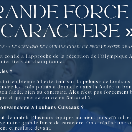
rande force
caractère 
US : « LE SCÉNARIO DE LOUHANS CUISEAUX PROUVE NOTRE GRA
t confié à l’approche de la réception de l’Olympique A
rnier tiers du championnat.
Alès ?
ictoire obtenue à l’extérieur sur la pelouse de Louhan
endre les trois points à domicile dans la foulée, tu boni
ch facile, bien au contraire. Alès n’est pas forcément 
e et qui joue sa survie en National 2.
e convaincante à Louhans Cuiseaux ?
ut de match. Plusieurs équipes auraient pu s’effondrer
ve notre grande force de caractère. On a réalisé une
nt et réaliste devant.