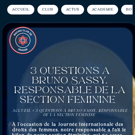
Accueil
Club
Actus
Académie
Bou
3 questions à
Bruno Sassy,
responsable de la
section féminine
ACCUEIL
»
3 QUESTIONS À BRUNO SASSY, RESPONSABLE
DE LA SECTION FÉMININE
À l’occasion de la Journée internationale des
droits des femmes, notre responsable a fait le