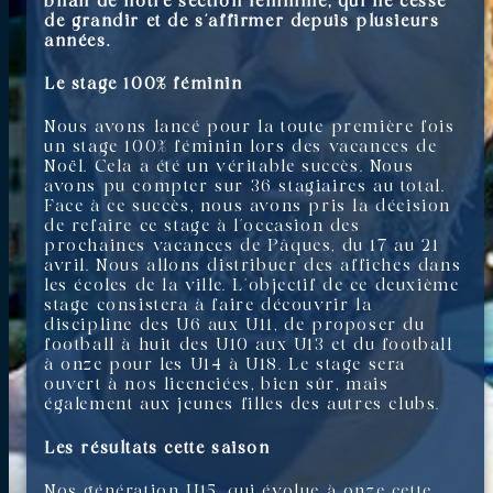
bilan de notre section féminine, qui ne cesse
de grandir et de s’affirmer depuis plusieurs
années.
Le stage 100% féminin
Nous avons lancé pour la toute première fois
un stage 100% féminin lors des vacances de
Noël. Cela a été un véritable succès. Nous
avons pu compter sur 36 stagiaires au total.
Face à ce succès, nous avons pris la décision
de refaire ce stage à l’occasion des
prochaines vacances de Pâques, du 17 au 21
avril. Nous allons distribuer des affiches dans
les écoles de la ville. L’objectif de ce deuxième
stage consistera à faire découvrir la
discipline des U6 aux U11, de proposer du
football à huit des U10 aux U13 et du football
à onze pour les U14 à U18. Le stage sera
ouvert à nos licenciées, bien sûr, mais
également aux jeunes filles des autres clubs.
Les résultats cette saison
Nos génération U15, qui évolue à onze cette