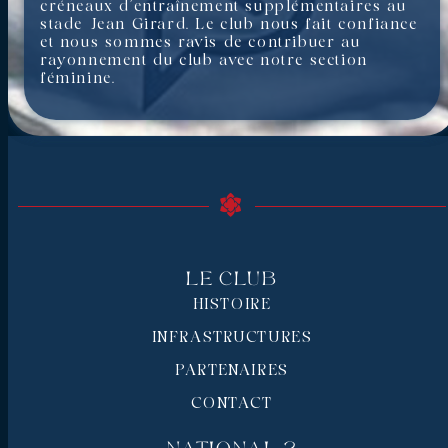
créneaux d’entraînement supplémentaires au
stade Jean Girard. Le club nous fait confiance
et nous sommes ravis de contribuer au
rayonnement du club avec notre section
féminine.
Le Club
HISTOIRE
INFRASTRUCTURES
PARTENAIRES
CONTACT