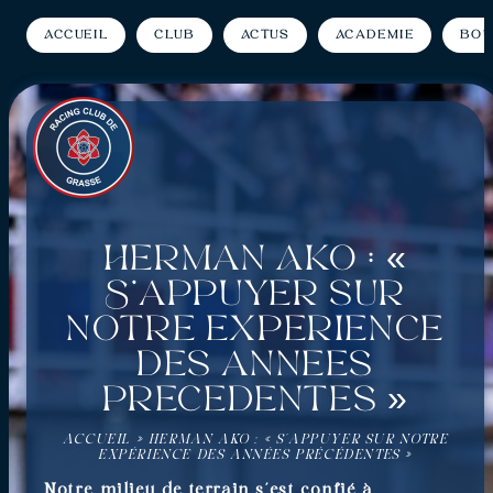
Accueil
Club
Actus
Académie
Bou
Herman Ako : «
S’appuyer sur
notre expérience
des années
précédentes »
ACCUEIL
»
HERMAN AKO : « S’APPUYER SUR NOTRE
EXPÉRIENCE DES ANNÉES PRÉCÉDENTES »
Notre milieu de terrain s’est confié à