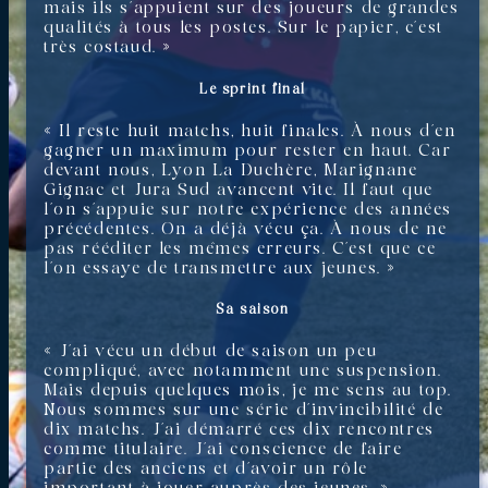
mais ils s’appuient sur des joueurs de grandes
qualités à tous les postes. Sur le papier, c’est
très costaud. »
Le sprint final
« Il reste huit matchs, huit finales. À nous d’en
gagner un maximum pour rester en haut. Car
devant nous, Lyon La Duchère, Marignane
Gignac et Jura Sud avancent vite. Il faut que
l’on s’appuie sur notre expérience des années
précédentes. On a déjà vécu ça. À nous de ne
pas rééditer les mêmes erreurs. C’est que ce
l’on essaye de transmettre aux jeunes. »
Sa saison
« J’ai vécu un début de saison un peu
compliqué, avec notamment une suspension.
Mais depuis quelques mois, je me sens au top.
Nous sommes sur une série d’invincibilité de
dix matchs. J’ai démarré ces dix rencontres
comme titulaire. J’ai conscience de faire
partie des anciens et d’avoir un rôle