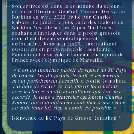
Son arrivée est dans la continuité du séjour
de notre Directeur Général, Thomas Dersy, au
Burkina en avril 2022 invité par Charles
Kabore. Le joueur le plus capé des Étalons du
Burkina, installé sur les Alpes-Maritimes,
souhaite s’impliquer dans le projet grassois
dont il est devenu symboliquement
actionnaire. Jonathan (1m95), international
espoir, est en provenance de l’académie
Famoso qui a vu éclore l’ancien champion de
France avec l’olympique de Marseille.
«
C’est un immense plaisir de signer au RC Pays
de Grasse. Les dirigeants, le staff et les joueurs
m’ont parfaitement accueilli
, a confié Jonathan.
J’ai hâte de relever ce défi, gravir les échelons
avec le club et rendre la confiance que l’on m’a
accordé. Je tiens à remercier également Charles
Kaboré, qui a grandement contribué à ma venue
au club. Sans lui, rien n’aurait été possible.
»
Bienvenue au RC Pays de Grasse, Jonathan !