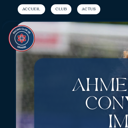
Accueil
Club
Actus
Ahmed
con
i