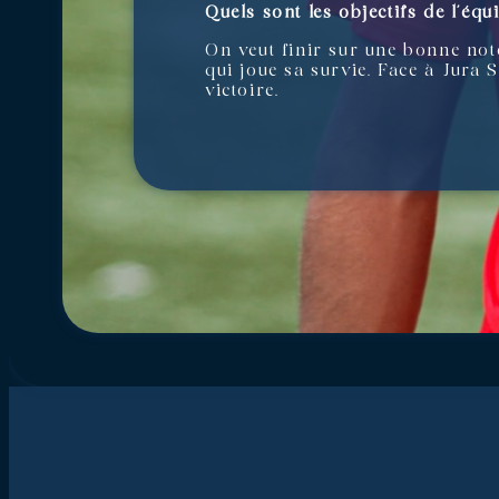
Quels sont les objectifs de l’éq
On veut finir sur une bonne not
qui joue sa survie. Face à Jura 
victoire.