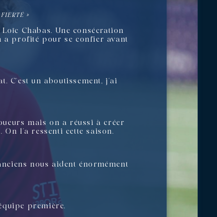
FIERTÉ »
r Loïc Chabas. Une consécration
 a profité pour se confier avant
. C’est un aboutissement, j’ai
joueurs mais on a réussi à créer
. On l’a ressenti cette saison.
s anciens nous aident énormément
’équipe première.