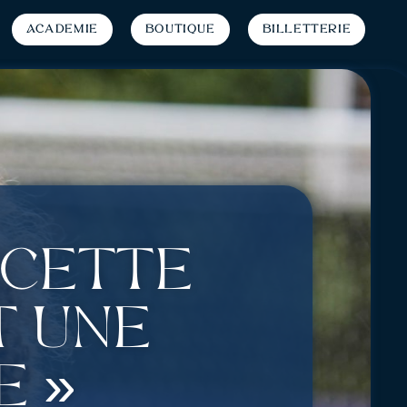
Académie
Boutique
Billetterie
 Cette
t une
é »