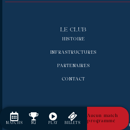
Le Club
HISTOIRE
INFRASTRUCTURES
PARTENAIRES
CONTACT
Aucun match
programmé
MATCHS
N2
PLAY
BILLETS
RC Pays de Grasse © 2026 - Tous droits réserv