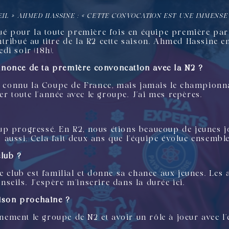
IL
»
AHMED HASSINE : « CETTE CONVOCATION EST UNE IMMENSE 
qué pour la toute première fois en équipe première pa
tribué au titre de la R2 cette saison. Ahmed Hassine en
i soir (18h).
nonce de ta première convoncation avec la N2 ?
s connu la Coupe de France, mais jamais le championnat
ner toute l’année avec le groupe. J’ai mes repères.
ucoup progressé. En R2, nous étions beaucoup de jeunes 
ns aussi. Cela fait deux ans que l’équipe évolue ensemble
club ?
Le club est familial et donne sa chance aux jeunes. Le
eils. J’espère m’inscrire dans la durée ici.
aison prochaine ?
einement le groupe de N2 et avoir un rôle à joeur avec l