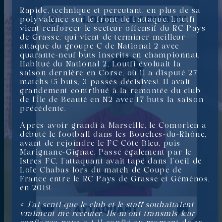
Rapide, technique et percutant, en plus de sa
polyvalence sur le front de l’attaque, Loutfi
vient renforcer le secteur offensif du RC Pays
de Grasse, qui vient de terminer meilleur
attaque du groupe C de National 2 avec
quarante-neuf buts inscrits en championnat.
Habitué du National 2, Loutfi évoluait la
saison dernière en Corse, où il a disputé 27
matchs (5 buts, 3 passes décisives). Il avait
grandement contribué à la remontée du club
de l’Île de Beauté en N2 avec 17 buts la saison
précédente.
Après avoir grandi à Marseille, le Comorien a
débuté le football dans les Bouches-du-Rhône,
avant de rejoindre le FC Côte Bleu, puis
Marignane-Gignac. Passé également par le
Istres FC, l’attaquant avait tapé dans l’oeil de
Loïc Chabas lors du match de Coupe de
France entre le RC Pays de Grasse et Géménos,
en 2019.
« J’ai senti que le club et le staff souhaitaient
vraiment me recruter. Ils m’ont transmis leur