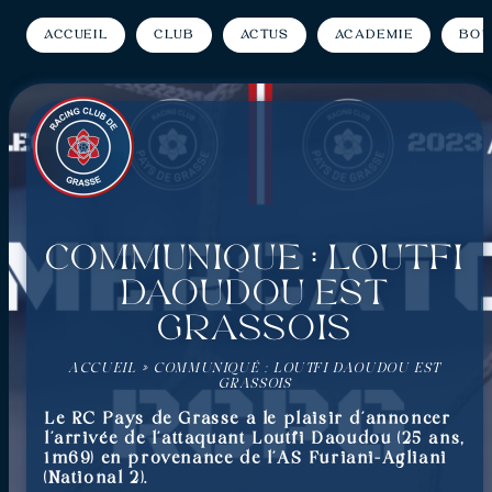
Accueil
Club
Actus
Académie
Bou
Communiqué : Loutfi
Daoudou est
grassois
ACCUEIL
»
COMMUNIQUÉ : LOUTFI DAOUDOU EST
GRASSOIS
Le RC Pays de Grasse a le plaisir d’annoncer
l’arrivée de l’attaquant Loutfi Daoudou (25 ans,
1m69) en provenance de l’AS Furiani-Agliani
(National 2).