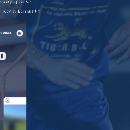
coéquipiers.»
, Kevin Renaut !
?