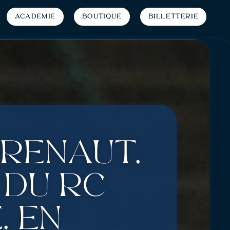
Académie
Boutique
Billetterie
 Renaut,
 du RC
, en