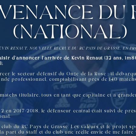
venance du 
(National)
VIN RENAUT, NOUVELLE RECRUE DU RC PAYS DE GRASSE, EN PR
aisir d’annoncer l’arrivée de Kevin Renaut (32 ans, 1m
).
orcer le secteur défensif du Onze de la Rose : il débar
nde professionnel, comptabilisant près de 140 matchs 
matchs titulaire, tous en tant que capitaine et a grand
2 en 2017-2018, le défenseur central était suivi de près
onal.
 club du RC Pays de Grasse. Les valeurs et le projet sp
 la part du staff et du club une réelle envie de me fair