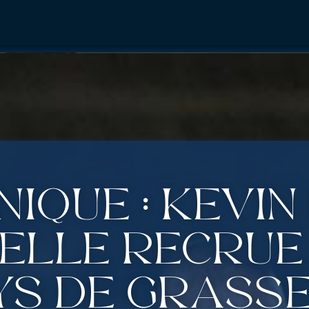
iqué : Kévin
elle recrue
ys de Grasse