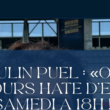
ulin Puel : «
urs hâte d’ê
samedi à 18h 