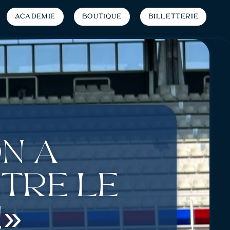
Académie
Boutique
Billetterie
On a
tre le
!»