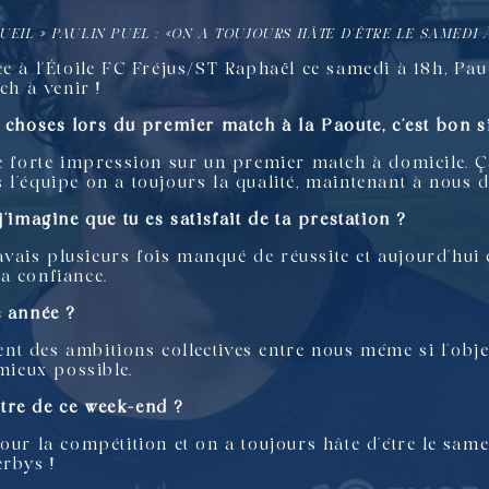
UEIL
»
PAULIN PUEL : «ON A TOUJOURS HÂTE D’ÊTRE LE SAMEDI À
ce à l’Étoile FC Fréjus/ST Raphaël ce samedi à 18h, Pau
ch à venir !
 choses lors du premier match à la Paoute, c’est bon s
re forte impression sur un premier match à domicile. 
l’équipe on a toujours la qualité, maintenant à nous d
j’imagine que tu es satisfait de ta prestation ?
’avais plusieurs fois manqué de réussite et aujourd’hui 
a confiance.
e année ?
 des ambitions collectives entre nous même si l’object
 mieux possible.
tre de ce week-end ?
our la compétition et on a toujours hâte d’être le same
erbys !