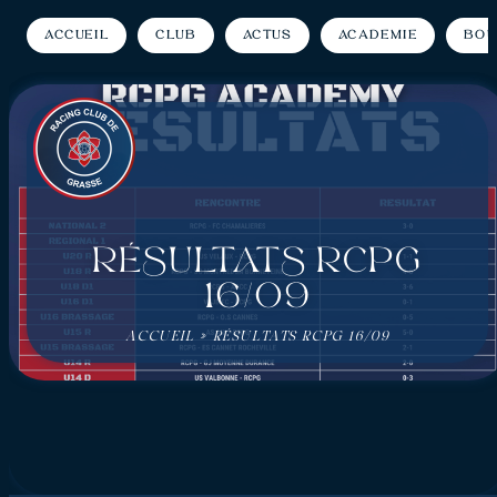
Accueil
Club
Actus
Académie
Bou
RÉSULTATS RCPG
16/09
ACCUEIL
»
RÉSULTATS RCPG 16/09