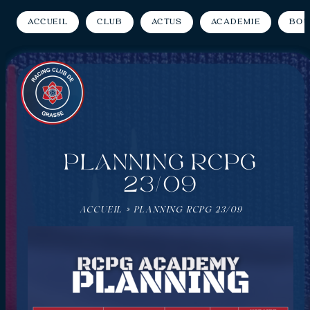
Accueil
Club
Actus
Académie
Bou
PLANNING RCPG
23/09
ACCUEIL
»
PLANNING RCPG 23/09