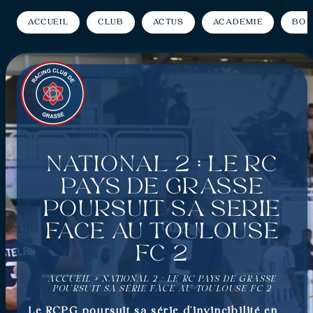
Accueil
Club
Actus
Académie
Bou
National 2 : Le RC
Pays de Grasse
poursuit sa série
face au Toulouse
FC 2
ACCUEIL
»
NATIONAL 2 : LE RC PAYS DE GRASSE
POURSUIT SA SÉRIE FACE AU TOULOUSE FC 2
Le RCPG poursuit sa série d’invincibilité en