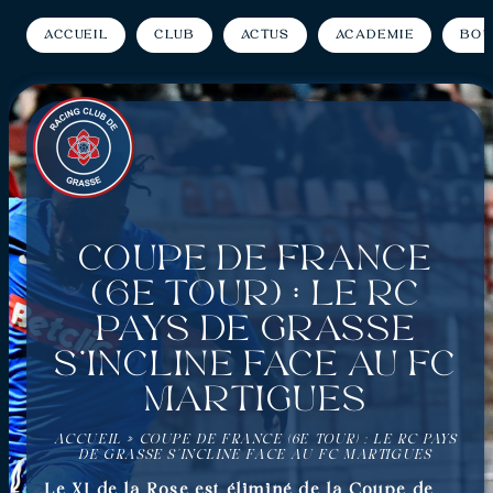
Accueil
Club
Actus
Académie
Bou
Coupe de France
(6e tour) : Le RC
Pays de Grasse
s’incline face au FC
Martigues
ACCUEIL
»
COUPE DE FRANCE (6E TOUR) : LE RC PAYS
DE GRASSE S’INCLINE FACE AU FC MARTIGUES
Le XI de la Rose est éliminé de la Coupe de