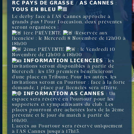
𝗥𝗖 𝗣𝗔𝗬𝗦 𝗗𝗘 𝗚𝗥𝗔𝗦𝗦𝗘 / 𝗔𝗦 𝗖𝗔𝗡𝗡𝗘𝗦 :
𝗧𝗢𝗨𝗦 𝗘𝗡 𝗕𝗟𝗘𝗨
Le derby face à l’AS Cannes approche à
grands pas ! Pour l’occasion, deux préventes
seront organisées :
1ère PRÉVENTE
(Réservée aux
licenciés) : le Mercredi 8 Novembre de 12h00 à
18h00
2ème PRÉVENTE
: le Vendredi 10
Novembre de 12h00 à 18h00
𝗜𝗡𝗙𝗢𝗥𝗠𝗔𝗧𝗜𝗢𝗡 𝗟𝗜𝗖𝗘𝗡𝗖𝗜𝗘́𝗦 : les
invitations seront disponibles à partir de
Mercredi : les 150 premiers bénéficieront
d’une place en Tribune. Pour les autres, les
invitations seront en Pourtour : face à la forte
demande, 1 place par licenciés sera offerte.
𝗜𝗡𝗙𝗢𝗥𝗠𝗔𝗧𝗜𝗢𝗡 𝗔𝗦 𝗖𝗔𝗡𝗡𝗘𝗦 : Un
espace sera réservé en Pourtour pour les
supporters et sympathisants du club. Les
places pourront être achetées lors de la 2ème
prévente et le jour du match à partir de
16h00.
L’accès au Pourtour sera réservé uniquement
à l’AS Cannes jusqu’à 17h15.