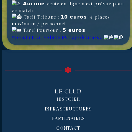
𝗔𝘂𝗰𝘂𝗻𝗲 vente en ligne n’est prévue pour
ce match
Tarif Tribune : 𝟭𝟬 𝗲𝘂𝗿𝗼𝘀 (4 places
maximum / personne)
Tarif Pourtour : 𝟱 𝗲𝘂𝗿𝗼𝘀
#TousEnBleu
#AllezleRCPaysdeGrasse
Le Club
HISTOIRE
INFRASTRUCTURES
PARTENAIRES
CONTACT