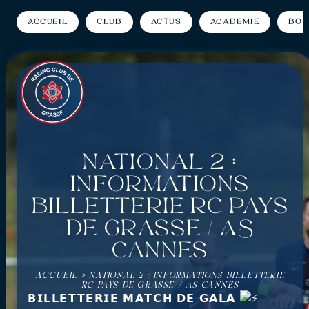
Accueil
Club
Actus
Académie
Bou
National 2 :
Informations
Billetterie RC Pays
de Grasse / AS
Cannes
ACCUEIL
»
NATIONAL 2 : INFORMATIONS BILLETTERIE
RC PAYS DE GRASSE / AS CANNES
𝗕𝗜𝗟𝗟𝗘𝗧𝗧𝗘𝗥𝗜𝗘 𝗠𝗔𝗧𝗖𝗛 𝗗𝗘 𝗚𝗔𝗟𝗔