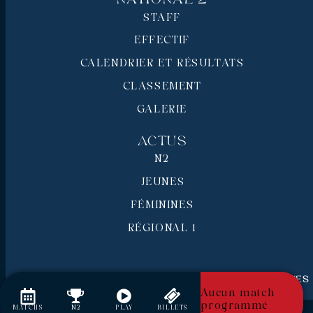
STAFF
EFFECTIF
CALENDRIER ET RÉSULTATS
CLASSEMENT
GALERIE
Actus
N2
JEUNES
FÉMININES
RÉGIONAL 1
RC Pays de Grasse © 2026 - Tous droits réservés
Mentions légales
Aucun match
programmé
MATCHS
N2
PLAY
BILLETS