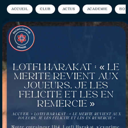
Accueil
Club
Actus
Académie
Bou
Lotfi Harakat : « Le
mérite revient aux
joueurs, je les
félicite et les en
remercie »
ACCUEIL
»
LOTFI HARAKAT : « LE MÉRITE REVIENT AUX
JOUEURS, JE LES FÉLICITE ET LES EN REMERCIE »
Notre entraineur U14, Lotfi Harakat, s’exprime