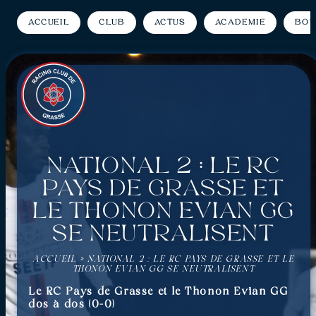
Accueil
Club
Actus
Académie
Bou
National 2 : Le RC
Pays de Grasse et
le Thonon Evian GG
se neutralisent
ACCUEIL
»
NATIONAL 2 : LE RC PAYS DE GRASSE ET LE
THONON EVIAN GG SE NEUTRALISENT
Le RC Pays de Grasse et le Thonon Evian GG
dos à dos (0-0)