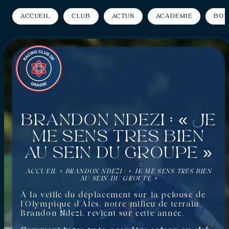
Accueil
Club
Actus
Académie
Bou
Brandon Ndezi : « Je
me sens très bien
au sein du groupe »
ACCUEIL
»
BRANDON NDEZI : « JE ME SENS TRÈS BIEN
AU SEIN DU GROUPE »
À la veille du déplacement sur la pelouse de
l’Olympique d’Alès, notre milieu de terrain,
Brandon Ndezi, revient sur cette année.