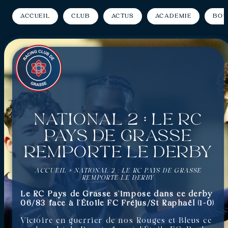
Accueil
Club
Actus
Académie
Bou
National 2 : Le RC
Pays de Grasse
remporte le derby
ACCUEIL
»
NATIONAL 2 : LE RC PAYS DE GRASSE
REMPORTE LE DERBY
Le RC Pays de Grasse s’impose dans ce derby
06/83 face à l’Étoile FC Fréjus/St Raphaël (1-0)
Victoire en guerrier de nos Rouges et Bleus ce