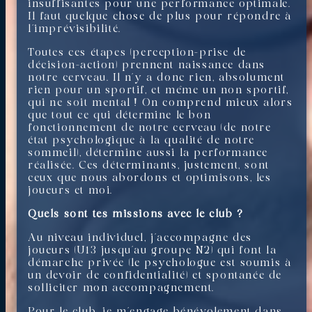
insuffisantes pour une performance optimale.
Il faut quelque chose de plus pour répondre à
l’imprévisibilité.
Toutes ces étapes (perception-prise de
décision-action) prennent naissance dans
notre cerveau. Il n’y a donc rien, absolument
rien pour un sportif, et même un non sportif,
qui ne soit mental ! On comprend mieux alors
que tout ce qui détermine le bon
fonctionnement de notre cerveau (de notre
état psychologique à la qualité de notre
sommeil), détermine aussi la performance
réalisée. Ces déterminants, justement, sont
ceux que nous abordons et optimisons, les
joueurs et moi.
Quels sont tes missions avec le club ?
Au niveau individuel, j’accompagne des
joueurs (U13 jusqu’au groupe N2) qui font la
démarche privée (le psychologue est soumis à
un devoir de confidentialité) et spontanée de
solliciter mon accompagnement.
Pour le club, je m’engage bénévolement dans