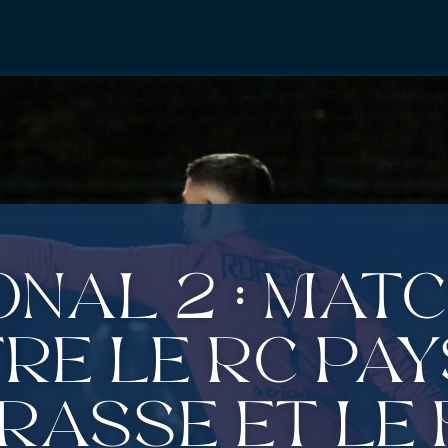
onal 2 : Mat
re le RC Pay
rasse et le 