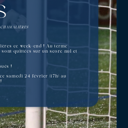
s
C CHAMALIÈRES
ières ce week-end ! Au terme
 sont quittées sur un score nul et
oués !
ce samedi 24 février (17h) au
!