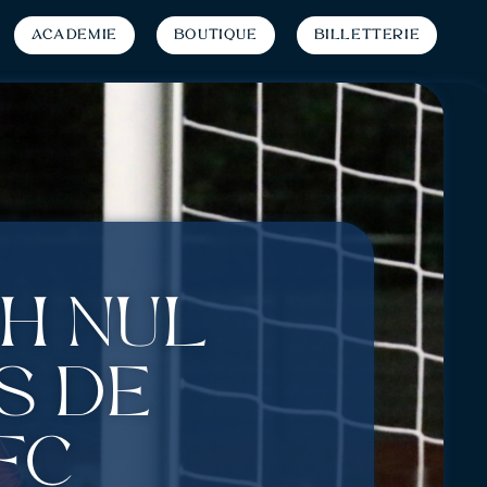
Académie
Boutique
Billetterie
ch nul
s de
FC