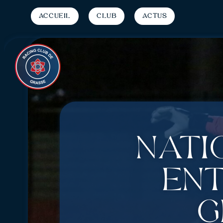
Accueil
Club
Actus
Nati
ent
G