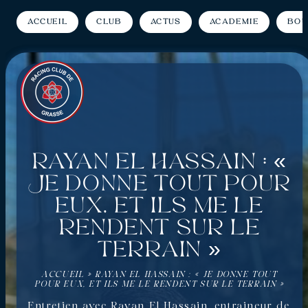
Accueil
Club
Actus
Académie
Bou
Rayan El Hassain : «
Je donne tout pour
eux, et ils me le
rendent sur le
terrain »
ACCUEIL
»
RAYAN EL HASSAIN : « JE DONNE TOUT
POUR EUX, ET ILS ME LE RENDENT SUR LE TERRAIN »
Entretien avec Rayan El Hassain, entraineur de