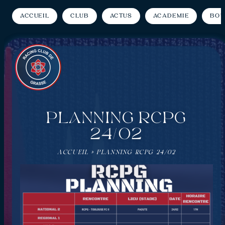
Accueil
Club
Actus
Académie
Bou
PLANNING RCPG
24/02
ACCUEIL
»
PLANNING RCPG 24/02